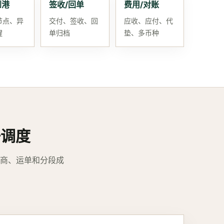
到港
签收/回单
费用/对账
节点、异
交付、签收、回
应收、应付、代
醒
单归档
垫、多币种
一调度
商、运单和分段成