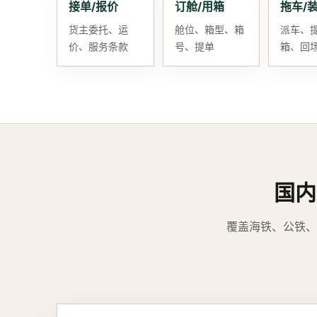
接单/报价
订舱/用箱
拖车/
货主委托、运
舱位、箱型、箱
派车、
价、服务条款
号、提单
箱、回
国内
覆盖海铁、公铁、