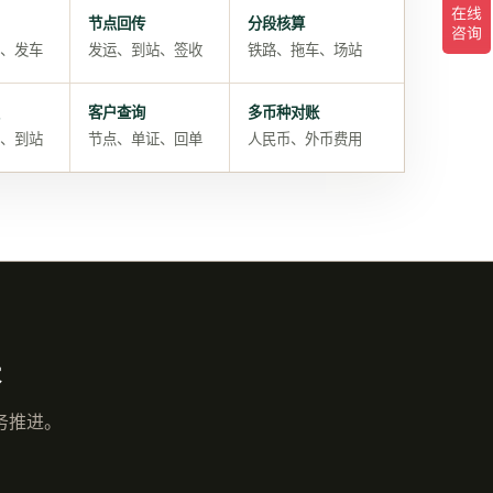
节点回传
分段核算
、发车
发运、到站、签收
铁路、拖车、场站
客户查询
多币种对账
、到站
节点、单证、回单
人民币、外币费用
块
务推进。