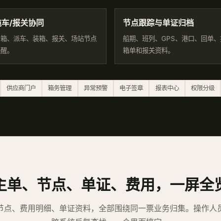
拖车/报关协同
节点跟踪与单证归档
用箱、派车、装箱、报关、场站节点
船期、班列、GPS、港口、回单
提醒。
箱单和报关资料。
供应商门户
箱务管理
异常预警
电子签章
报表中心
权限分级
主单、节点、单证、费用，一屏全
节点、费用明细、单证资料，全部围绕同一票业务归集。操作人