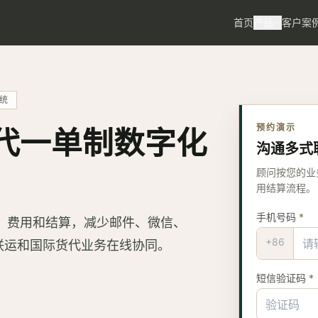
首页
产品
客户案
统
预约演示
代一单制数字化
沟通多式
顾问按您的业
用结算流程。
手机号码
*
、费用和结算，减少邮件、微信、
+86
式联运和国际货代业务在线协同。
短信验证码
*