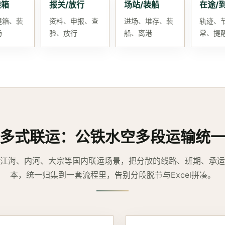
装箱
报关/放行
场站/装船
在途/
提箱、装
资料、申报、查
进场、堆存、装
轨迹、
场
验、放行
船、离港
常、提
多式联运：公铁水空多段运输统
江海、内河、大宗等国内联运场景，把分散的线路、班期、承运
本，统一归集到一套流程里，告别分段脱节与Excel拼凑。