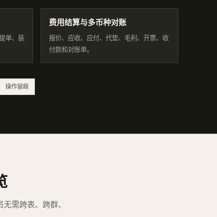
费用结算与多币种对账
、提单、装
报价、应收、应付、代垫、毛利、开票、收
付款和对账单。
操作留痕
览
员无需跨表、跨群、