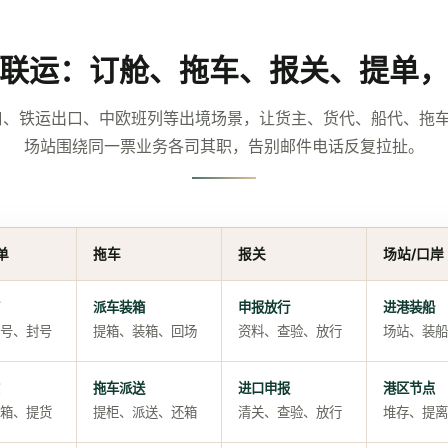
联运：订舱、拖车、报关、提单
口、铁运出口、中欧班列等出境场景，让货主、货代、船代、拖
场站围绕同一票业务各司其职，告别邮件电话反复拉扯。
单
拖车
报关
场站/口岸
派车装箱
申报放行
进港装船
号、封号
提箱、装箱、回场
资料、查验、放行
场站、装船
拖车派送
进口申报
港区节点
箱、提货
提柜、派送、还箱
清关、查验、放行
堆存、提离