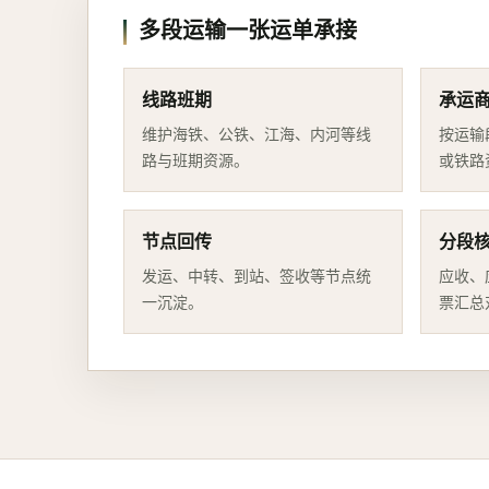
多段运输一张运单承接
线路班期
承运
维护海铁、公铁、江海、内河等线
按运输
路与班期资源。
或铁路
节点回传
分段
发运、中转、到站、签收等节点统
应收、
一沉淀。
票汇总