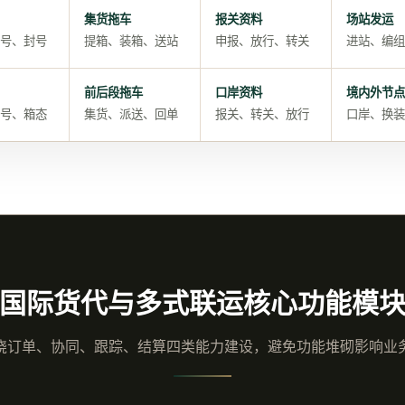
集货拖车
报关资料
场站发运
号、封号
提箱、装箱、送站
申报、放行、转关
进站、编组
前后段拖车
口岸资料
境内外节点
号、箱态
集货、派送、回单
报关、转关、放行
口岸、换装
国际货代与多式联运核心功能模
绕订单、协同、跟踪、结算四类能力建设，避免功能堆砌影响业