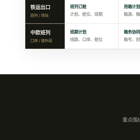
铁运出口
班列订舱
用箱计划
计划、舱位、班期
箱源、箱
班列 / 场站
中欧班列
班期计划
箱务协同
线路、口岸、舱位
箱号、封
口岸 / 境外段
重点围