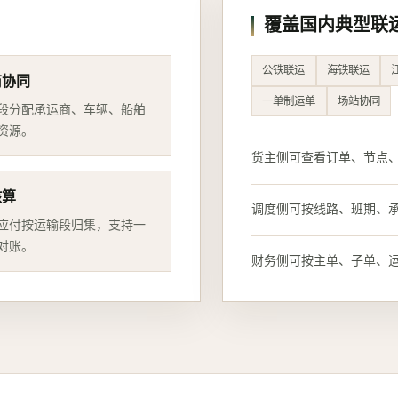
覆盖国内典型联
公铁联运
海铁联运
商协同
一单制运单
场站协同
段分配承运商、车辆、船舶
资源。
货主侧可查看订单、节点
核算
调度侧可按线路、班期、
应付按运输段归集，支持一
对账。
财务侧可按主单、子单、