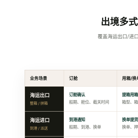
出境多式
覆盖海运出口/进
业务场景
订舱
用箱/换
海运出口
订舱确认
提箱用箱
船期、舱位、截关时间
箱型、箱
整箱 / 拼箱
海运进口
到港通知
换单提货
船期、到港、换单
换单、押
到港 / 派送