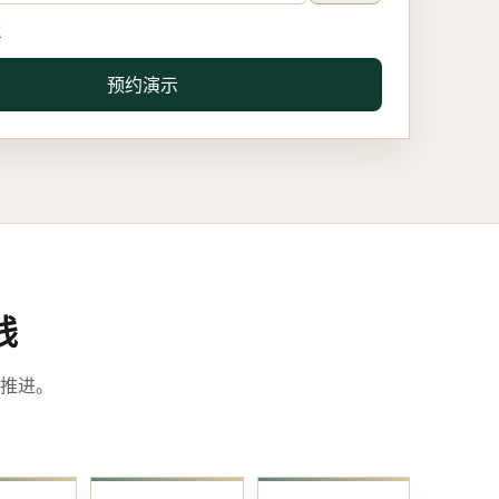
策
预约演示
线
推进。