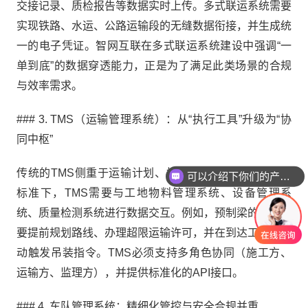
交接记录、质检报告等数据实时上传。多式联运系统需要
实现铁路、水运、公路运输段的无缝数据衔接，并生成统
一的电子凭证。智网互联在多式联运系统建设中强调“一
单到底”的数据穿透能力，正是为了满足此类场景的合规
与效率需求。
### 3. TMS（运输管理系统）：从“执行工具”升级为“协
同中枢”
传统的TMS侧重于运输计划、执行与结算。在智慧工地
可以介绍下你们的产品么
标准下，TMS需要与工地物料管理系统、设备管理系
统、质量检测系统进行数据交互。例如，预制梁的运输需
要提前规划路线、办理超限运输许可，并在到达工地后自
动触发吊装指令。TMS必须支持多角色协同（施工方、
运输方、监理方），并提供标准化的API接口。
### 4. 车队管理系统：精细化管控与安全合规并重